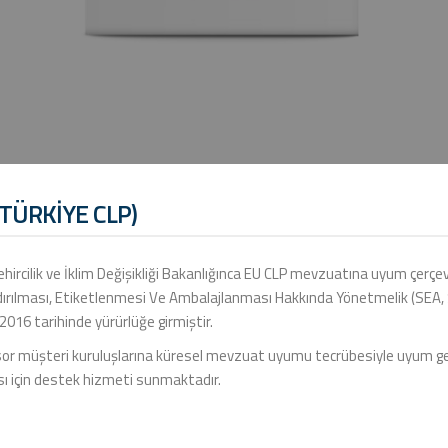
(TÜRKİYE CLP)
ehircilik ve İklim Değişikliği Bakanlığınca EU CLP mevzuatına uyum çerç
dırılması, Etiketlenmesi Ve Ambalajlanması Hakkında Yönetmelik (SEA, S
2016 tarihinde yürürlüğe girmiştir.
r müşteri kuruluşlarına küresel mevzuat uyumu tecrübesiyle uyum gerekl
ı için destek hizmeti sunmaktadır.