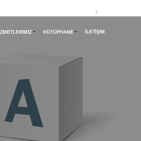
/
EN
TR
İLETİŞİM
İZMETLERİMİZ
KÜTÜPHANE