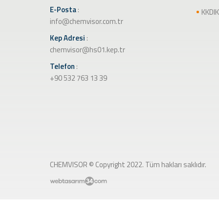
E-Posta
:
KKDIK (TÜRKİYE REACH)
KKDIK
info@chemvisor.com.tr
Kep Adresi
:
chemvisor@hs01.kep.tr
Telefon
:
+90 532 763 13 39
CHEMVISOR © Copyright 2022. Tüm hakları saklıdır.